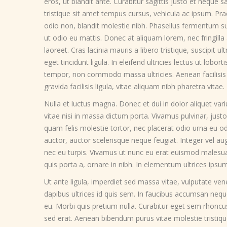
eros, ut blandit ante. Curabitur sagittis justo et neque sa
tristique sit amet tempus cursus, vehicula ac ipsum. Pra
odio non, blandit molestie nibh. Phasellus fermentum su
ut odio eu mattis. Donec at aliquam lorem, nec fringill
laoreet. Cras lacinia mauris a libero tristique, suscipit ul
eget tincidunt ligula. In eleifend ultricies lectus ut lobor
tempor, non commodo massa ultricies. Aenean facilisis n
gravida facilisis ligula, vitae aliquam nibh pharetra vita
Nulla et luctus magna. Donec et dui in dolor aliquet var
vitae nisi in massa dictum porta. Vivamus pulvinar, ju
quam felis molestie tortor, nec placerat odio urna eu o
auctor, auctor scelerisque neque feugiat. Integer vel 
nec eu turpis. Vivamus ut nunc eu erat euismod malesua
quis porta a, ornare in nibh. In elementum ultrices ipsum
Ut ante ligula, imperdiet sed massa vitae, vulputate venen
dapibus ultrices id quis sem. In faucibus accumsan nequ
eu. Morbi quis pretium nulla. Curabitur eget sem rhoncu
sed erat. Aenean bibendum purus vitae molestie tristique