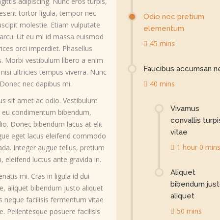
gittis adipiscing. Nunc eros turpis,
esent tortor ligula, tempor nec
Odio nec pretium
scipit molestie. Etiam vulputate
elementum
a arcu. Ut eu mi id massa euismod
45 mins
trices orci imperdiet. Phasellus
tis. Morbi vestibulum libero a enim
Faucibus accumsan 
isi ultricies tempus viverra. Nunc
e. Donec nec dapibus mi.
40 mins
ius sit amet ac odio. Vestibulum
Vivamus
sto eu condimentum bibendum,
convallis turpi
dio. Donec bibendum lacus at elit
vitae
augue eget lacus eleifend commodo
1 hour 0 min
da. Integer augue tellus, pretium
, eleifend luctus ante gravida in.
Aliquet
atis mi. Cras in ligula id dui
bibendum jus
e, aliquet bibendum justo aliquet
aliquet
s neque facilisis fermentum vitae
50 mins
. Pellentesque posuere facilisis