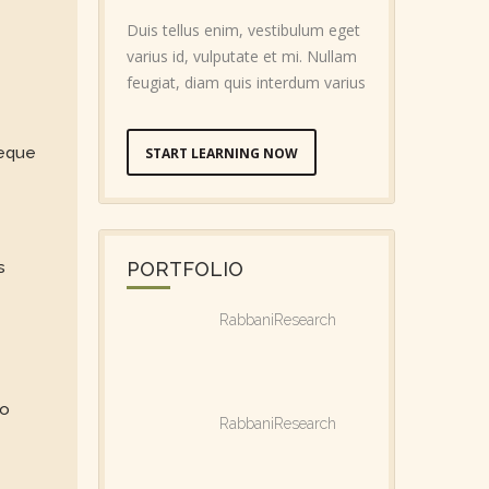
Duis tellus enim, vestibulum eget
varius id, vulputate et mi. Nullam
feugiat, diam quis interdum varius
neque
START LEARNING NOW
s
PORTFOLIO
RabbaniResearch
s
to
RabbaniResearch