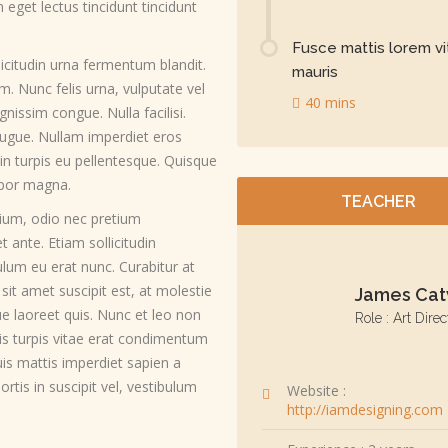
eget lectus tincidunt tincidunt
Fusce mattis lorem v
icitudin urna fermentum blandit.
mauris
m. Nunc felis urna, vulputate vel
40 mins
nissim congue. Nulla facilisi.
augue. Nullam imperdiet eros
s in turpis eu pellentesque. Quisque
empor magna.
TEACHER
tium, odio nec pretium
t ante. Etiam sollicitudin
ulum eu erat nunc. Curabitur at
 sit amet suscipit est, at molestie
James Cat
ue laoreet quis. Nunc et leo non
Role : Art Direc
lis turpis vitae erat condimentum
uis mattis imperdiet sapien a
tis in suscipit vel, vestibulum
Website :
http://iamdesigning.com