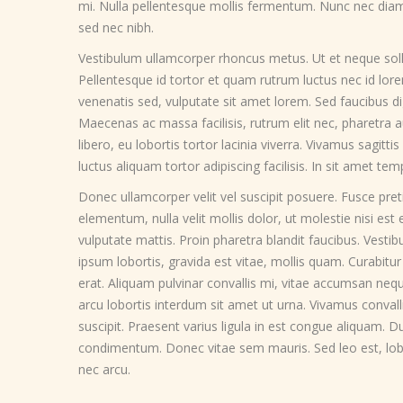
mi. Nulla pellentesque mollis fermentum. Nunc nec diam 
sed nec nibh.
Vestibulum ullamcorper rhoncus metus. Ut et neque soll
Pellentesque id tortor et quam rutrum luctus nec id lore
venenatis sed, vulputate sit amet lorem. Sed faucibus dig
Maecenas ac massa facilisis, rutrum elit nec, pharetra 
libero, eu lobortis tortor lacinia viverra. Vivamus sagitti
luctus aliquam tortor adipiscing facilisis. In sit amet t
Donec ullamcorper velit vel suscipit posuere. Fusce pre
elementum, nulla velit mollis dolor, ut molestie nisi est e
vulputate mattis. Proin pharetra blandit faucibus. Vestib
ipsum lobortis, gravida est vitae, mollis quam. Curabitur
erat. Aliquam pulvinar convallis mi, vitae accumsan neq
arcu lobortis interdum sit amet ut urna. Vivamus conval
suscipit. Praesent varius ligula in est congue aliquam. D
condimentum. Donec vitae sem mauris. Sed leo est, lobor
nec arcu.