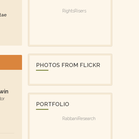
RightsRisers
itae
PHOTOS FROM FLICKR
win
tor
PORTFOLIO
RabbaniResearch