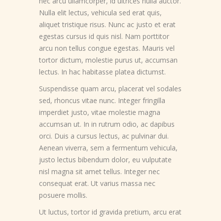
nec arcu ullamcorper, id ultrices nulla auctor.
Nulla elit lectus, vehicula sed erat quis,
aliquet tristique risus. Nunc ac justo et erat
egestas cursus id quis nisl. Nam porttitor
arcu non tellus congue egestas. Mauris vel
tortor dictum, molestie purus ut, accumsan
lectus. In hac habitasse platea dictumst.
Suspendisse quam arcu, placerat vel sodales
sed, rhoncus vitae nunc. Integer fringilla
imperdiet justo, vitae molestie magna
accumsan ut. In in rutrum odio, ac dapibus
orci. Duis a cursus lectus, ac pulvinar dui.
Aenean viverra, sem a fermentum vehicula,
justo lectus bibendum dolor, eu vulputate
nisl magna sit amet tellus. Integer nec
consequat erat. Ut varius massa nec
posuere mollis.
Ut luctus, tortor id gravida pretium, arcu erat