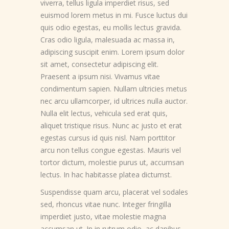
viverra, tellus ligula imperdiet risus, sed
euismod lorem metus in mi. Fusce luctus dui
quis odio egestas, eu mollis lectus gravida.
Cras odio ligula, malesuada ac massa in,
adipiscing suscipit enim. Lorem ipsum dolor
sit amet, consectetur adipiscing elit.
Praesent a ipsum nisi. Vivamus vitae
condimentum sapien. Nullam ultricies metus
nec arcu ullamcorper, id ultrices nulla auctor.
Nulla elit lectus, vehicula sed erat quis,
aliquet tristique risus. Nunc ac justo et erat
egestas cursus id quis nisl. Nam porttitor
arcu non tellus congue egestas. Mauris vel
tortor dictum, molestie purus ut, accumsan
lectus. In hac habitasse platea dictumst.
Suspendisse quam arcu, placerat vel sodales
sed, rhoncus vitae nunc. Integer fringilla
imperdiet justo, vitae molestie magna
accumsan ut. In in rutrum odio, ac dapibus